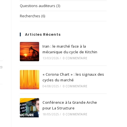
Questions auditeurs
(3)
Recherches
(6)
Articles Récents
Iran : le marché face à la
mécanique du cycle de Kitchin
13/03/2026
/
0 COMMENTAIRE
23
« Corona Chart » : les signaux des
cycles du marché
04/08/2025
/
0 COMMENTAIRE
Conférence à la Grande Arche
pour La Structure
18/05/2025
/
0 COMMENTAIRE