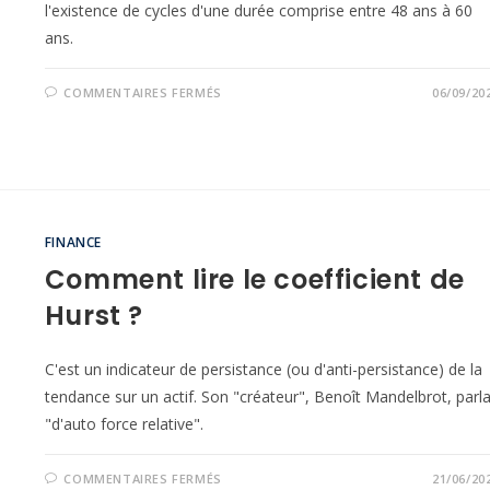
l'existence de cycles d'une durée comprise entre 48 ans à 60
ans.
COMMENTAIRES FERMÉS
06/09/20
FINANCE
Comment lire le coefficient de
Hurst ?
C'est un indicateur de persistance (ou d'anti-persistance) de la
tendance sur un actif. Son "créateur", Benoît Mandelbrot, parla
"d'auto force relative".
COMMENTAIRES FERMÉS
21/06/20