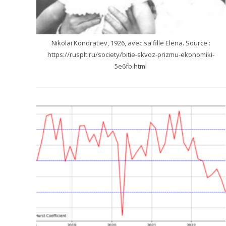
Nikolai Kondratiev, 1926, avec sa fille Elena. Source :
https://rusplt.ru/society/bitie-skvoz-prizmu-ekonomiki-
5e6fb.html